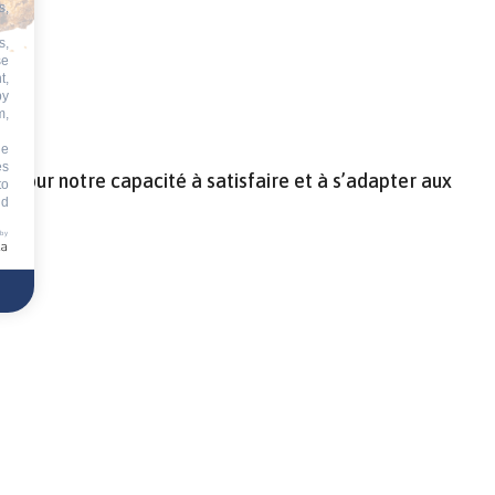
s,
s,
se
t,
by
m,
he
es
e pour notre capacité à satisfaire et à s’adapter aux
to
id
 by