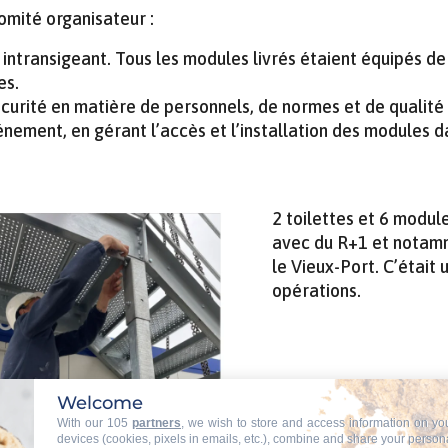
omité organisateur :
 intransigeant. Tous les modules livrés étaient équipés de
es.
écurité en matière de personnels, de normes et de qualité
nement, en gérant l’accès et l’installation des modules d
2 toilettes et 6 modul
avec du R+1 et notamm
le Vieux-Port. C’était 
opérations.
Welcome
With our 105
partners
, we wish to store and access information on yo
devices (cookies, pixels in emails, etc.), combine and share your person