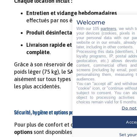
Chaque location inclut :
Entretien et vidange hebdomadaires
effectués par nos équipes,
Welcome
With our 105
partners
, we wish t
Produit désinfectant 100 % bio
,
your devices (cookies, pixels in
your personal data with our par
website or in our emails, alread
Livraison rapide et mise en service
later, including in other contexts.
complète
.
Processing this data (identifiers,
loyalty programs, IP, postal add
geolocation, etc.) allows devel
Grâce à son réservoir de 241 litres et son
content, commercial offers an
screens (including by email, pos
poids léger (75 kg), le SANIMAT se déplace
personalising them, measuring t
aisément sur tous types de terrains, même
audiences.
You can "accept all" and withdraw
les plus accidentés.
"cookie" icon, or "continue without
subject to consent. You can als
object to processing activitie
choices remain valid for 6 months
Do not
Sécurité, hygiène et options personnalisées
Accep
Pour plus de confort et de sécurité, plusieurs
options
sont disponibles :
Set your