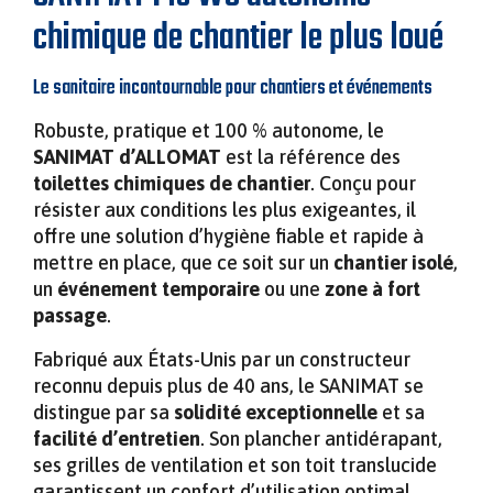
SANILUX – TOILETTES AUTONOMES HAUT DE
chimique de chantier le plus loué
›
SOLUTIONS MODULAIRES POUR
ENGAGEMENTS QUALITÉ ET
GAMME POUR CHANTIERS ET ÉVÉNEMENTS
L’INDUSTRIE ET LES SERVICES
TOILETTE AUTONOME SANIMAT
DEMI DOMINO VIDE
ENVIRONNEMENTAUX
Le sanitaire incontournable pour chantiers et événements
Robuste, pratique et 100 % autonome, le
SANIMAT – TOILETTES AUTONOMES POUR
SANIMAT d’ALLOMAT
est la référence des
SANIBOX – BUNGALOW SANITAIRE
CHANTIERS
toilettes chimiques de chantier
. Conçu pour
RACCORDABLE POUR CHANTIERS ET
résister aux conditions les plus exigeantes, il
ÉVÉNEMENTS
offre une solution d’hygiène fiable et rapide à
mettre en place, que ce soit sur un
chantier isolé
,
URISAN – URINOIR AUTONOME POUR
un
événement temporaire
ou une
zone à fort
ÉVÉNEMENTS
SANIBOX DUO – BUNGALOW SANITAIRE
passage
.
RACCORDABLE POUR CHANTIERS ET
Fabriqué aux États-Unis par un constructeur
ÉVÉNEMENTS
reconnu depuis plus de 40 ans, le SANIMAT se
distingue par sa
solidité exceptionnelle
et sa
facilité d’entretien
. Son plancher antidérapant,
ses grilles de ventilation et son toit translucide
VIGIMAT – GUÉRITE MODULAIRE POUR
garantissent un confort d’utilisation optimal,
SÉCURITÉ ET SURVEILLANCE