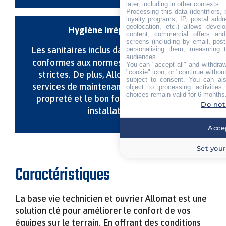
later, including in other contexts.
Processing this data (identifiers,
loyalty programs, IP, postal add
geolocation, etc.) allows devel
Hygiène irréprochable
content, commercial offers an
screens (including by email, pos
Les sanitaires inclus dans la base vie sont
personalising them, measuring t
audiences.
conformes aux normes d’hygiène les plus
You can "accept all" and withdraw
"cookie" icon, or "continue without
strictes. De plus, Allomat propose des
subject to consent. You can als
services de maintenance pour garantir la
object to processing activitie
choices remain valid for 6 months
propreté et le bon fonctionnement des
Do not
installations.
Accep
Set your
Caractéristiques
La base vie technicien et ouvrier Allomat est une
solution clé pour améliorer le confort de vos
équipes sur le terrain. En offrant des conditions