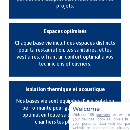
projets.
Espaces optimisés
Chaque base vie inclut des espaces distincts
pour la restauration, les sanitaires, et les
vestiaires, offrant un confort optimal à vos
techniciens et ouvriers.
Isolation thermique et acoustique
Nos bases vie sont équipées d’une isolation
performante pour garantir un confort
Welcome
optimal en toute saison, même sur les
With our 105
partners
, we wish t
your devices (cookies, pixels in
chantiers les plus exposés.
your personal data with our par
website or in our emails, alread