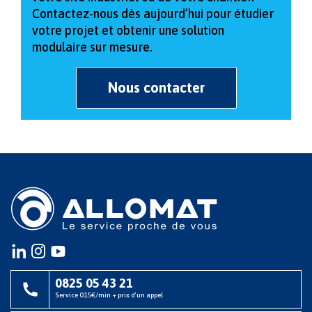
Contactez-nous dès aujourd’hui pour étudier
votre projet et obtenir une solution
modulaire sur mesure.
Nous contacter
Instagram
instagram
youtube
0825 05 43 21
Service 0.15€/min + prix d'un appel