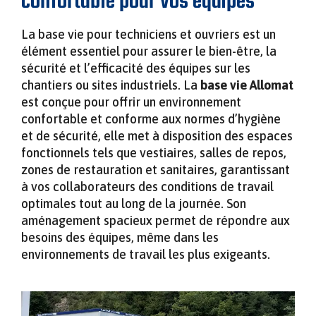
confortable pour vos équipes
SANILUX – TOILETTES AUTONOMES HAUT DE
›
SOLUTIONS MODULAIRES POUR
ENGAGEMENTS QUALITÉ ET
GAMME POUR CHANTIERS ET ÉVÉNEMENTS
La base vie pour techniciens et ouvriers est un
L’INDUSTRIE ET LES SERVICES
TOILETTE AUTONOME SANIMAT
DEMI DOMINO VIDE
ENVIRONNEMENTAUX
élément essentiel pour assurer le bien-être, la
sécurité et l’efficacité des équipes sur les
chantiers ou sites industriels.
La
base vie Allomat
SANIMAT – TOILETTES AUTONOMES POUR
est conçue pour offrir un environnement
SANIBOX – BUNGALOW SANITAIRE
CHANTIERS
confortable et conforme aux normes d’hygiène
RACCORDABLE POUR CHANTIERS ET
et de sécurité, elle met à disposition des espaces
ÉVÉNEMENTS
fonctionnels tels que vestiaires, salles de repos,
zones de restauration et sanitaires, garantissant
URISAN – URINOIR AUTONOME POUR
à vos collaborateurs des conditions de travail
ÉVÉNEMENTS
SANIBOX DUO – BUNGALOW SANITAIRE
optimales tout au long de la journée.
Son
RACCORDABLE POUR CHANTIERS ET
aménagement spacieux permet de répondre aux
ÉVÉNEMENTS
besoins des équipes, même dans les
environnements de travail les plus exigeants.
VIGIMAT – GUÉRITE MODULAIRE POUR
SÉCURITÉ ET SURVEILLANCE