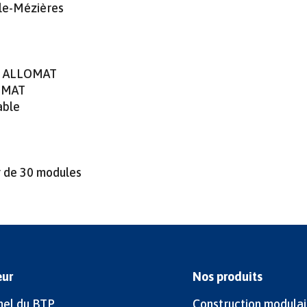
lle-Mézières
ar ALLOMAT
LOMAT
able
r de 30 modules
eur
Nos produits
nel du BTP
Construction modulai