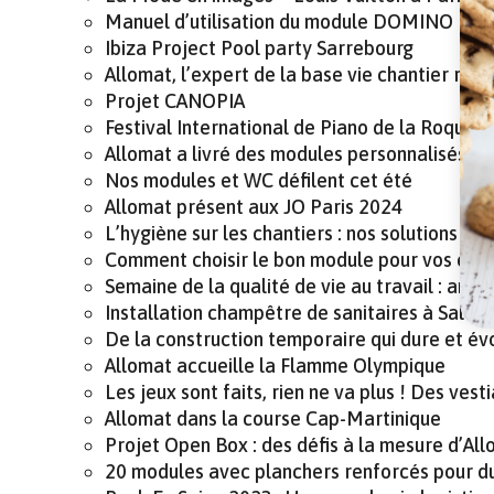
Manuel d’utilisation du module DOMINO
Ibiza Project Pool party Sarrebourg
Allomat, l’expert de la base vie chantier rapi
Projet CANOPIA
Festival International de Piano de la Roque d
Allomat a livré des modules personnalisés po
Nos modules et WC défilent cet été
Allomat présent aux JO Paris 2024
L’hygiène sur les chantiers : nos solutions mo
Comment choisir le bon module pour vos év
Semaine de la qualité de vie au travail : am
Installation champêtre de sanitaires à Salo
De la construction temporaire qui dure et év
Allomat accueille la Flamme Olympique
Les jeux sont faits, rien ne va plus ! Des ve
Allomat dans la course Cap-Martinique
Projet Open Box : des défis à la mesure d’Al
20 modules avec planchers renforcés pour d