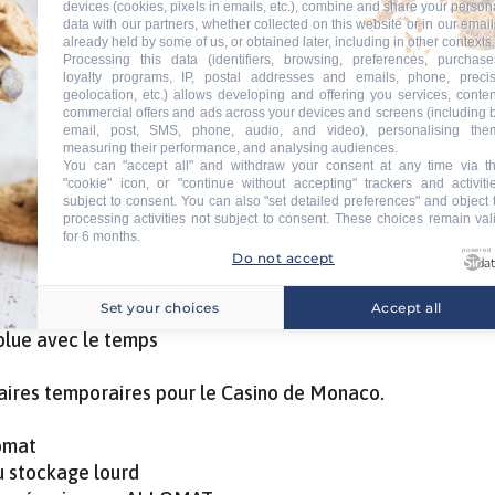
devices (cookies, pixels in emails, etc.), combine and share your person
data with our partners, whether collected on this website or in our email
already held by some of us, or obtained later, including in other contexts.
Processing this data (identifiers, browsing, preferences, purchase
de et confortable.
loyalty programs, IP, postal addresses and emails, phone, preci
geolocation, etc.) allows developing and offering you services, conten
commercial offers and ads across your devices and screens (including 
’Anthéron : confort, sécurité et polyvalence.
email, post, SMS, phone, audio, and video), personalising the
measuring their performance, and analysing audiences.
ur le NRJ Music Tour à Toulouse
You can "accept all" and withdraw your consent at any time via t
"cookie" icon, or "continue without accepting" trackers and activiti
subject to consent. You can also "set detailed preferences" and object 
processing activities not subject to consent. These choices remain val
dulaires sanitaires
for 6 months.
powered
énements
Do not accept
éliorez le bien-être de vos employés avec nos modules de 
Set your choices
Accept all
n-de-Provence
olue avec le temps
stiaires temporaires pour le Casino de Monaco.
lomat
u stockage lourd