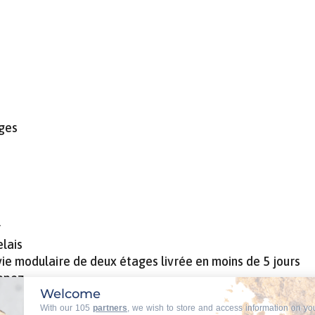
ages
r
elais
vie modulaire de deux étages livrée en moins de 5 jours
ropez
Welcome
vie modulaire simple et efficace
With our 105
partners
, we wish to store and access information on yo