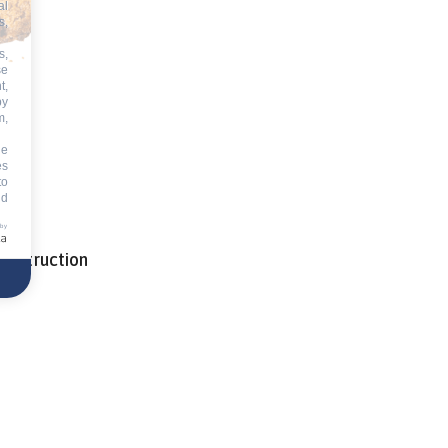
al
s,
s,
se
t,
by
m,
he
es
to
id
 by
construction