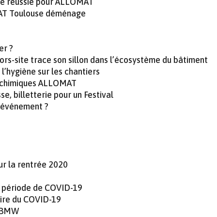
que réussie pour ALLOMAT
OMAT Toulouse déménage
er ?
hors-site trace son sillon dans l’écosystème du bâtiment
 l’hygiène sur les chantiers
s chimiques ALLOMAT
e, billetterie pour un Festival
 événement ?
ur la rentrée 2020
n période de COVID-19
aire du COVID-19
r BMW