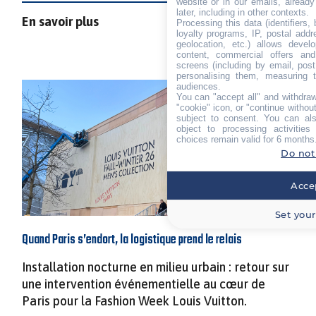
website or in our emails, alread
later, including in other contexts.
En savoir plus
Processing this data (identifiers,
loyalty programs, IP, postal add
geolocation, etc.) allows devel
content, commercial offers an
screens (including by email, pos
personalising them, measuring t
audiences.
You can "accept all" and withdraw
"cookie" icon, or "continue without
subject to consent. You can als
object to processing activitie
choices remain valid for 6 months
Do not
Accep
Set your
Quand Paris s’endort, la logistique prend le relais
Installation nocturne en milieu urbain : retour sur
une intervention événementielle au cœur de
Paris pour la Fashion Week Louis Vuitton.