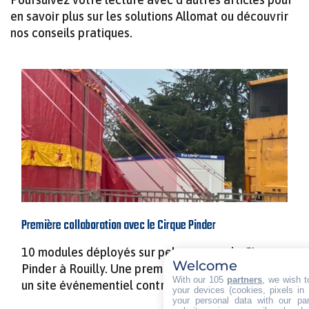
en savoir plus sur les solutions Allomat ou découvrir
nos conseils pratiques.
Première collaboration avec le Cirque Pinder
10 modules déployés sur pelouse pour le Cirque
Welcome
Pinder à Rouilly. Une première collaboration sur
With our 105
partners
, we wish t
un site événementiel contraint.
your devices (cookies, pixels in
your personal data with our par