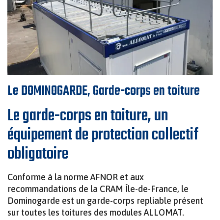
SANILUX – TOILETTES AUTONOMES HAUT DE
›
SOLUTIONS MODULAIRES POUR
ENGAGEMENTS QUALITÉ ET
GAMME POUR CHANTIERS ET ÉVÉNEMENTS
L’INDUSTRIE ET LES SERVICES
TOILETTE AUTONOME SANIMAT
DEMI DOMINO VIDE
ENVIRONNEMENTAUX
SANIMAT – TOILETTES AUTONOMES POUR
SANIBOX – BUNGALOW SANITAIRE
CHANTIERS
RACCORDABLE POUR CHANTIERS ET
Le DOMINOGARDE, Garde-corps en toiture
ÉVÉNEMENTS
Le garde-corps en toiture, un
URISAN – URINOIR AUTONOME POUR
équipement de protection collectif
ÉVÉNEMENTS
SANIBOX DUO – BUNGALOW SANITAIRE
obligatoire
RACCORDABLE POUR CHANTIERS ET
ÉVÉNEMENTS
Conforme à la norme AFNOR et aux
recommandations de la CRAM Île-de-France, le
Dominogarde est un garde-corps repliable présent
VIGIMAT – GUÉRITE MODULAIRE POUR
sur toutes les toitures des modules ALLOMAT.
SÉCURITÉ ET SURVEILLANCE