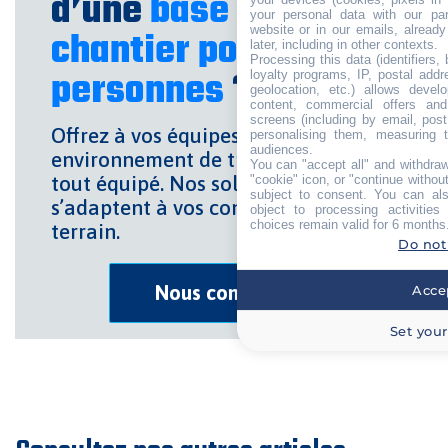
d’une
base vie de
your personal data with our par
website or in our emails, alread
chantier pour 16 à 24
later, including in other contexts.
Processing this data (identifiers,
personnes
?
loyalty programs, IP, postal add
geolocation, etc.) allows devel
content, commercial offers an
screens (including by email, pos
Offrez à vos équipes un
personalising them, measuring t
audiences.
environnement de travail sécurisé et
You can "accept all" and withdraw
tout équipé. Nos solutions
"cookie" icon, or "continue without
subject to consent. You can als
s’adaptent à vos contraintes de
object to processing activitie
choices remain valid for 6 months
terrain.
Do not
Nous contacter
Accep
Set your