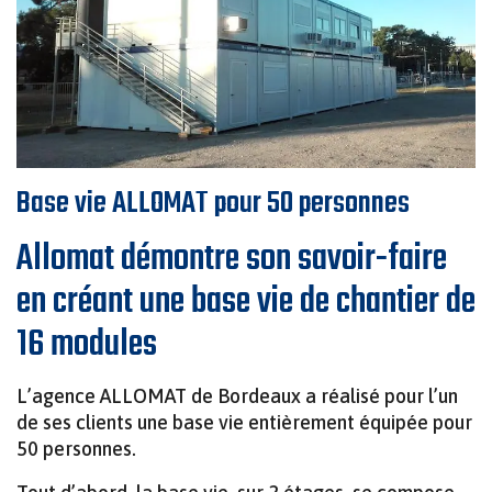
SANILUX – TOILETTES AUTONOMES HAUT DE
›
SOLUTIONS MODULAIRES POUR
ENGAGEMENTS QUALITÉ ET
GAMME POUR CHANTIERS ET ÉVÉNEMENTS
L’INDUSTRIE ET LES SERVICES
TOILETTE AUTONOME SANIMAT
DEMI DOMINO VIDE
ENVIRONNEMENTAUX
SANIMAT – TOILETTES AUTONOMES POUR
SANIBOX – BUNGALOW SANITAIRE
CHANTIERS
RACCORDABLE POUR CHANTIERS ET
Base vie ALLOMAT pour 50 personnes
ÉVÉNEMENTS
Allomat démontre son savoir-faire
URISAN – URINOIR AUTONOME POUR
en créant une base vie de chantier de
ÉVÉNEMENTS
SANIBOX DUO – BUNGALOW SANITAIRE
16 modules
RACCORDABLE POUR CHANTIERS ET
ÉVÉNEMENTS
L’agence ALLOMAT de Bordeaux a réalisé pour l’un
de ses clients une base vie entièrement équipée pour
50 personnes.
VIGIMAT – GUÉRITE MODULAIRE POUR
SÉCURITÉ ET SURVEILLANCE