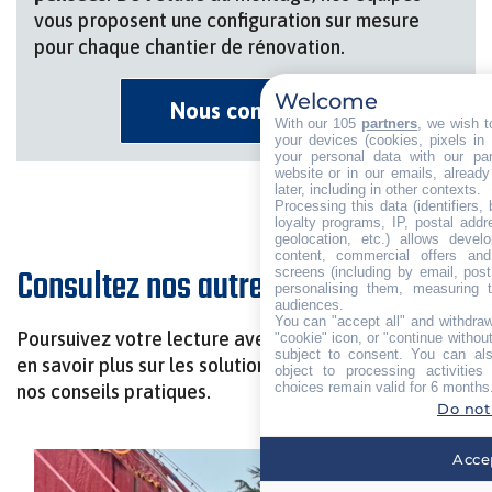
vous proposent une configuration sur mesure
pour chaque chantier de rénovation.
Welcome
Nous contacter
With our 105
partners
, we wish t
your devices (cookies, pixels in
your personal data with our par
website or in our emails, alread
later, including in other contexts.
Processing this data (identifiers,
loyalty programs, IP, postal add
geolocation, etc.) allows devel
content, commercial offers an
Consultez nos autres articles
screens (including by email, pos
personalising them, measuring t
audiences.
You can "accept all" and withdraw
Poursuivez votre lecture avec d’autres articles pour
"cookie" icon, or "continue without
subject to consent. You can als
en savoir plus sur les solutions Allomat ou découvrir
object to processing activitie
choices remain valid for 6 months
nos conseils pratiques.
Do not
Accep