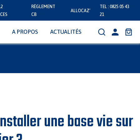
12
RÈGLEMENT
TEL : 0825 05 43
ALLOCAZ’
CES
CB
21
A PROPOS
ACTUALITÉS
nstaller une base vie sur