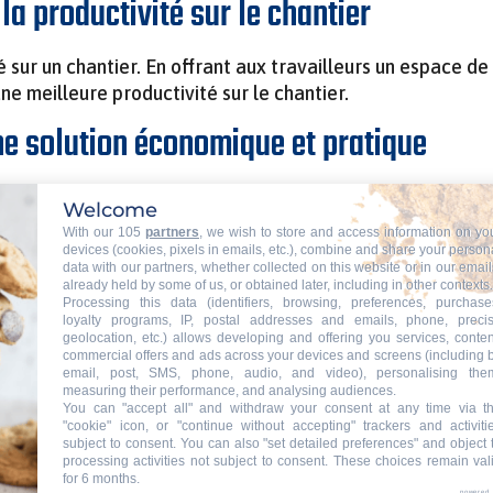
 la productivité sur le chantier
é sur un chantier. En offrant aux travailleurs un espace de
ne meilleure productivité sur le chantier.
une solution économique et pratique
 une solution économique et pratique pour les entreprises
Welcome
truction et à l’entretien d’une base vie de chantier.
With our 105
partners
, we wish to store and access information on yo
devices (cookies, pixels in emails, etc.), combine and share your person
mes de durée, de taille et de configuration de la base vie 
data with our partners, whether collected on this website or in our email
already held by some of us, or obtained later, including in other contexts.
Processing this data (identifiers, browsing, preferences, purchase
loyalty programs, IP, postal addresses and emails, phone, preci
nder la location de climatiseurs, de mobilier etc. afin d’
geolocation, etc.) allows developing and offering you services, conten
commercial offers and ads across your devices and screens (including 
email, post, SMS, phone, audio, and video), personalising the
measuring their performance, and analysing audiences.
You can "accept all" and withdraw your consent at any time via t
"cookie" icon, or "continue without accepting" trackers and activiti
subject to consent. You can also "set detailed preferences" and object 
processing activities not subject to consent. These choices remain val
for 6 months.
powered