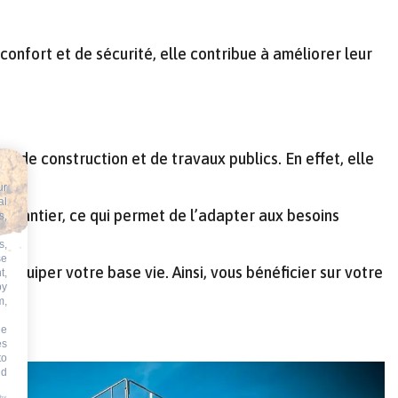
 confort et de sécurité, elle contribue à améliorer leur
 de construction et de travaux publics. En effet, elle
ur
al
de chantier, ce qui permet de l’adapter aux besoins
s,
s,
se
équiper votre base vie. Ainsi, vous bénéficier sur votre
t,
by
m,
he
es
to
id
 by