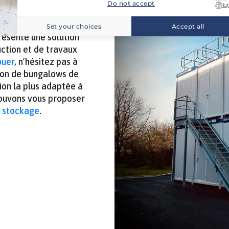
Do not accept
dispensable pour les
e confort et de
Set your choices
Accept all
présente une solution
ction et de travaux
ouer
, n’hésitez pas à
ion de bungalows de
tion la plus adaptée à
 pouvons vous proposer
 stockage
.