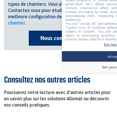
loyalty programs, IP, postal add
types de chantiers. Vous avez un projet ?
geolocation, etc.) allows devel
content, commercial offers an
Contactez-nous pour étudier ensemble la
screens (including by email, pos
meilleure configuration de
votre base vie de
personalising them, measuring t
audiences.
chantier
.
You can "accept all" and withdraw
"cookie" icon, or "continue without
subject to consent. You can als
object to processing activitie
Nous contacter
choices remain valid for 6 months
Do not
Accep
Set your
Consultez nos autres articles
Poursuivez votre lecture avec d’autres articles pour
en savoir plus sur les solutions Allomat ou découvrir
nos conseils pratiques.