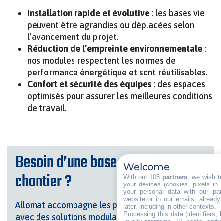
Installation rapide et évolutive
: les bases vie
peuvent être agrandies ou déplacées selon
l’avancement du projet.
Réduction de l’empreinte environnementale
:
nos modules respectent les normes de
performance énergétique et sont réutilisables.
Confort et sécurité des équipes
: des espaces
optimisés pour assurer les meilleures conditions
de travail.
Besoin d’une base vie pour votre
Welcome
chantier ?
With our 105
partners
, we wish t
your devices (cookies, pixels in
your personal data with our par
website or in our emails, alread
Allomat accompagne les professionnels du BTP
later, including in other contexts.
Processing this data (identifiers,
avec des solutions modulaires adaptées à tous