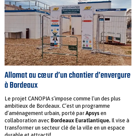
SANILUX – TOILETTES AUTONOMES HAUT DE
›
SOLUTIONS MODULAIRES POUR
ENGAGEMENTS QUALITÉ ET
GAMME POUR CHANTIERS ET ÉVÉNEMENTS
L’INDUSTRIE ET LES SERVICES
TOILETTE AUTONOME SANIMAT
DEMI DOMINO VIDE
ENVIRONNEMENTAUX
SANIMAT – TOILETTES AUTONOMES POUR
SANIBOX – BUNGALOW SANITAIRE
CHANTIERS
RACCORDABLE POUR CHANTIERS ET
ÉVÉNEMENTS
Allomat au cœur d’un chantier d’envergure
URISAN – URINOIR AUTONOME POUR
ÉVÉNEMENTS
à Bordeaux
SANIBOX DUO – BUNGALOW SANITAIRE
RACCORDABLE POUR CHANTIERS ET
Le projet CANOPIA s’impose comme l’un des plus
ÉVÉNEMENTS
ambitieux de Bordeaux. C’est un programme
d’aménagement urbain, porté par
Apsys
en
collaboration avec
Bordeaux Euratlantique.
Il vise à
transformer un secteur clé de la ville en un espace
VIGIMAT – GUÉRITE MODULAIRE POUR
durable et attractif.
SÉCURITÉ ET SURVEILLANCE