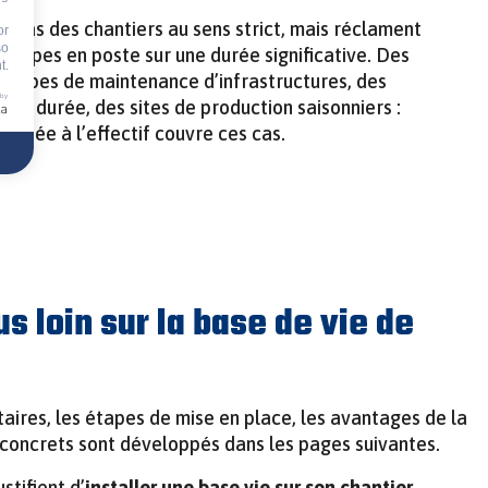
nt pas des chantiers au sens strict, mais réclament
or
so
équipes en poste sur une durée significative. Des
t.
quipes de maintenance d’infrastructures, des
 by
ue durée, des sites de production saisonniers :
daptée à l’effectif couvre ces cas.
us loin sur la base de vie de
ires, les étapes de mise en place, les avantages de la
 concrets sont développés dans les pages suivantes.
stifient d’
installer une base vie sur son chantier
—