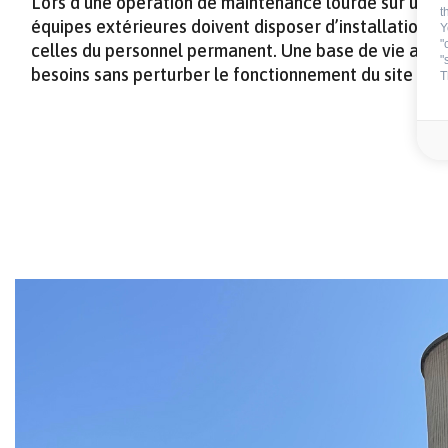
Lors d’une opération de maintenance lourde sur un site
t
équipes extérieures doivent disposer d’installations
Y
"
celles du personnel permanent. Une base de vie aut
"
besoins sans perturber le fonctionnement du site hôt
T