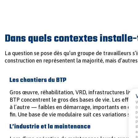
Dans quels contextes installe-
La question se pose dès qu’un groupe de travailleurs s
construction en représentent la majorité, mais d’autre
Les chantiers du BTP
Gros œuvre, réhabilitation, VRD, infrastructures linéai
BTP concentrent le gros des bases de vie. Les effecti
W
à l’autre — faibles en démarrage, importants en corps
(
p
fin. Une base de vie modulaire suit ces variations san
u
P
L’industrie et la maintenance
I
a
a