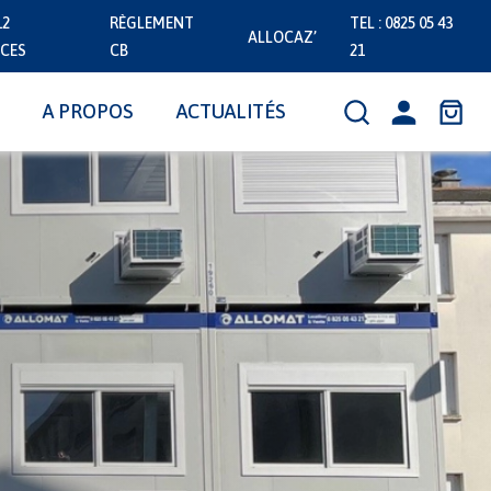
12
RÈGLEMENT
TEL : 0825 05 43
ALLOCAZ’
CES
CB
21
A PROPOS
ACTUALITÉS