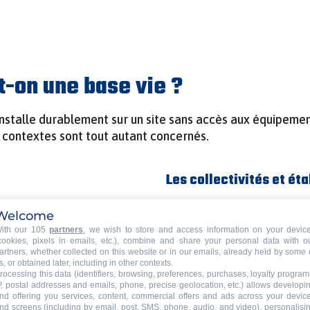
t-on une base vie ?
’installe durablement sur un site sans accès aux équipeme
s contextes sont tout autant concernés.
Les collectivités et ét
res : les chantiers du
Travaux dans une école, r
Welcome
fs varient d’une phase
normes d’un équipement spo
ith our 105
partners
, we wish to store and access information on your devic
 d’état, réduits à la
obligations légales que le
cookies, pixels in emails, etc.), combine and share your personal data with o
artners, whether collected on this website or in our emails, already held by some 
s contrainte.
renforcée par un calendri
s, or obtained later, including in other contexts.
la rentrée scolaire ou avan
rocessing this data (identifiers, browsing, preferences, purchases, loyalty program
P, postal addresses and emails, phone, precise geolocation, etc.) allows developi
Les sites temporaires 
nd offering you services, content, commercial offers and ads across your devic
nd screens (including by email, post, SMS, phone, audio, and video), personalisi