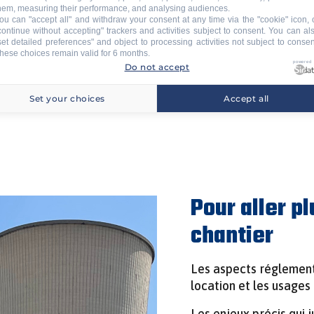
 industriel, les
hem, measuring their performance, and analysing audiences.
 propres, séparées de
Certaines situations ne so
ou can "accept all" and withdraw your consent at any time via the "cookie" icon, 
continue without accepting" trackers and activities subject to consent. You can al
onome couvre ces
des installations pour des 
set detailed preferences" and object to processing activities not subject to consen
e.
bases avancées pour des é
hese choices remain valid for 6 months.
powered
postes de gardiennage long
Do not accept
une location de base vie a
Set your choices
Accept all
Pour aller pl
chantier
Les aspects réglementa
location et les usages
Les enjeux précis qui ju