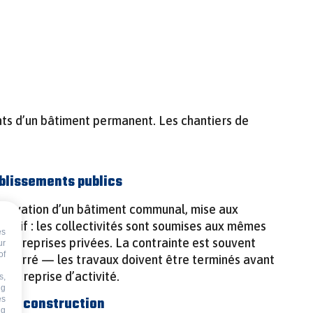
nts d’un bâtiment permanent. Les chantiers de
ablissements publics
énovation d’un bâtiment communal, mise aux
rtif : les collectivités sont soumises aux mêmes
es
s entreprises privées. La contrainte est souvent
ur
of
er serré — les travaux doivent être terminés avant
t la reprise d’activité.
s,
ng
hors construction
es
ng