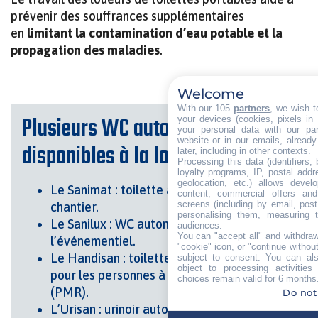
prévenir des souffrances supplémentaires
en
limitant la contamination d’eau potable et la
propagation des maladies
.
Welcome
With our 105
partners
, we wish t
Plusieurs WC autonomes sont
your devices (cookies, pixels in
your personal data with our par
website or in our emails, alread
disponibles à la location :
later, including in other contexts.
Processing this data (identifiers,
loyalty programs, IP, postal add
geolocation, etc.) allows devel
Le Sanimat : toilette autonome chimique de
content, commercial offers an
screens (including by email, pos
chantier
.
personalising them, measuring t
Le Sanilux : WC autonome chimique pour
audiences.
You can "accept all" and withdraw
l’événementiel
.
"cookie" icon, or "continue without
Le Handisan : toilette autonome chimique
subject to consent. You can als
object to processing activitie
pour les personnes à mobilité réduite
choices remain valid for 6 months
(PMR)
.
Do not
L’Urisan : urinoir autonome pour 4