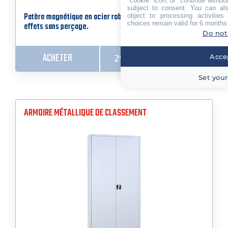
"cookie" icon, or "continue without
subject to consent. You can als
Patère magnétique en acier robuste pour accrocher vos
object to processing activitie
choices remain valid for 6 months
effets sans perçage.
Do not
ACHETER
Accep
29,54
€
HT (
35,45
€
TTC)
Set your
ARMOIRE MÉTALLIQUE DE CLASSEMENT