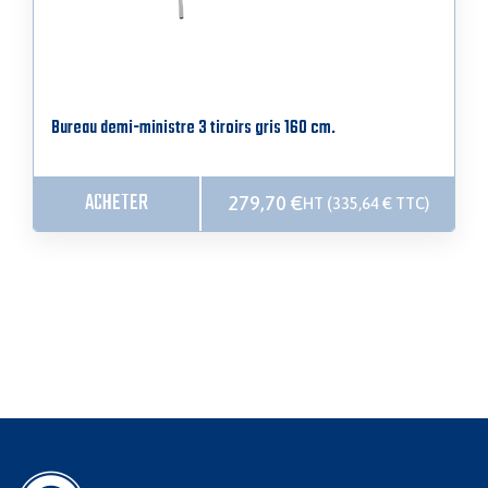
Bureau demi-ministre 3 tiroirs gris 160 cm.
ACHETER
279,70
€
HT (
335,64
€
TTC)