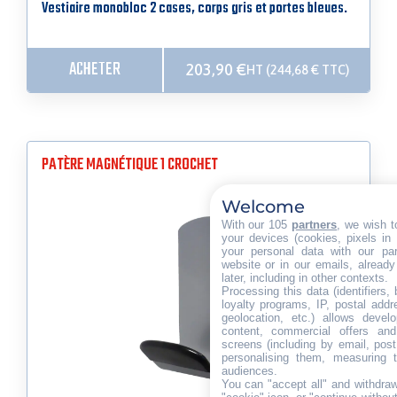
Vestiaire monobloc 2 cases, corps gris et portes bleues.
ACHETER
203,90
€
HT (
244,68
€
TTC)
PATÈRE MAGNÉTIQUE 1 CROCHET
Welcome
With our 105
partners
, we wish t
your devices (cookies, pixels in
your personal data with our par
website or in our emails, alread
later, including in other contexts.
Processing this data (identifiers,
loyalty programs, IP, postal add
geolocation, etc.) allows devel
content, commercial offers an
screens (including by email, pos
personalising them, measuring t
audiences.
You can "accept all" and withdraw