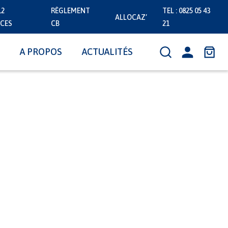
12
RÈGLEMENT
TEL : 0825 05 43
ALLOCAZ’
CES
CB
21
A PROPOS
ACTUALITÉS