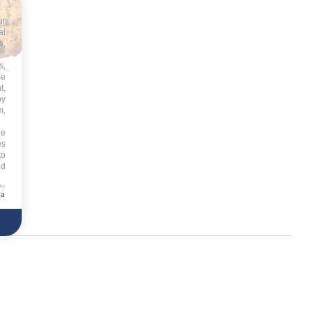
ur
al
s,
s,
se
t,
by
m,
he
es
to
id
 by