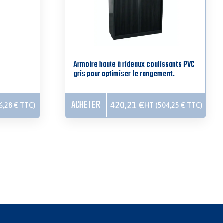
Armoire haute à rideaux coulissants PVC
gris pour optimiser le rangement.
ACHETER
420,21
€
6,28
€
TTC)
HT (
504,25
€
TTC)