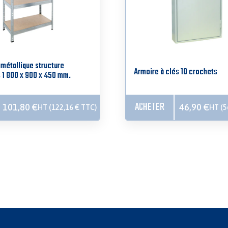
métallique structure
Armoire à clés 10 crochets
, 1 800 x 900 x 450 mm.
ACHETER
46,90
€
101,80
€
HT (
5
HT (
122,16
€
TTC)