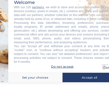
Welcome
With our 105
partners
, we wish to store and access information on yo
devices (cookies, pixels in emails, etc.), combine and share your person
data with our partners, whether collected on this website or in our email
already held by some of us, or obtained later, including in other contexts.
Processing this data (identifiers, browsing, preferences, purchase
loyalty programs, IP, postal addresses and emails, phone, preci
geolocation, etc.) allows developing and offering you services, conten
commercial offers and ads across your devices and screens (including 
email, post, SMS, phone, audio, and video), personalising the
measuring their performance, and analysing audiences.
You can "accept all" and withdraw your consent at any time via t
"cookie" icon, or "continue without accepting" trackers and activiti
subject to consent. You can also "set detailed preferences" and object 
processing activities not subject to consent. These choices remain val
for 6 months.
powered
Do not accept
Set your choices
Accept all