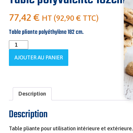
77,42
€
HT (
92,90
€
TTC)
Table pliante polyéthylène 182 cm.
quantité
de
AJOUTER AU PANIER
Table
polyvalente
182cm
Description
Description
Table pliante pour utilisation intérieure et extérieure.