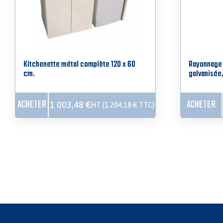
Kitchenette métal complète 120 x 60
Rayonnage 
cm.
galvanisée
ACHETER
ACHETER
1 003,48
€
HT (
1 204,18
€
TTC)